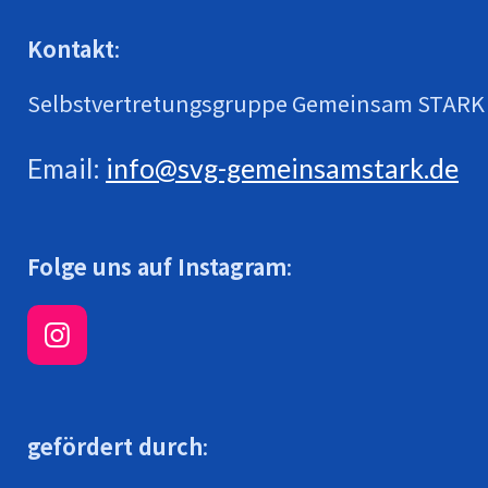
Kontakt
:
Selbstvertretungsgruppe Gemeinsam STARK
Email:
info@svg-gemeinsamstark.de
Folge uns auf Instagram
:
I
n
s
t
gefördert durch
:
a
g