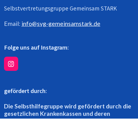
Selbstvertretungsgruppe Gemeinsam STARK
Email:
info@svg-gemeinsamstark.de
Folge uns auf Instagram
:
I
n
s
t
gefördert durch
:
a
g
r
Die Selbsthilfegruppe wird gefördert durch die
a
gesetzlichen Krankenkassen und deren
m
Verbände in Bayern.
© 2026 SVG Gemeinsam STARK